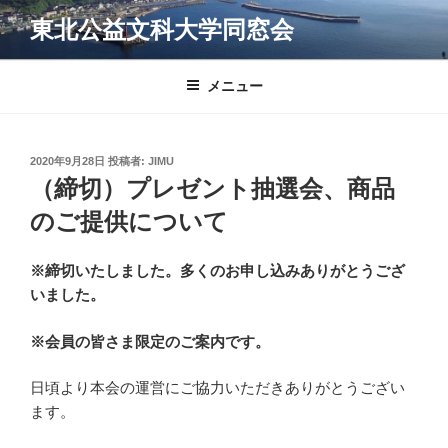
コ
東北公益文科大学同窓会
ン
テ
ン
メニュー
ツ
へ
ス
投
2020年9月28日
投稿者:
JIMU
キ
稿
（締切）プレゼント抽選会、商品
日:
ッ
のご提供について
プ
※締切いたしました。多くのお申し込みありがとうござ
いました。
※会員の皆さま限定のご案内です。
日頃より本会の運営にご協力いただきありがとうござい
ます。