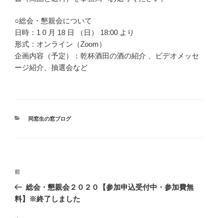
○総会・懇親会について
日時：1 0 月 18 日 （日） 18:00 より
形式：オンライン（Zoom）
企画内容（予定）：乾杯酒田の酒の紹介 、ビデオメッセ
ージ紹介、抽選会など
カ
同窓生の窓ブログ
テ
ゴ
リ
ー
投
前
前
稿
の
総会・懇親会２０２０【参加申込受付中・参加費無
ナ
投
料】※終了しました
ビ
稿