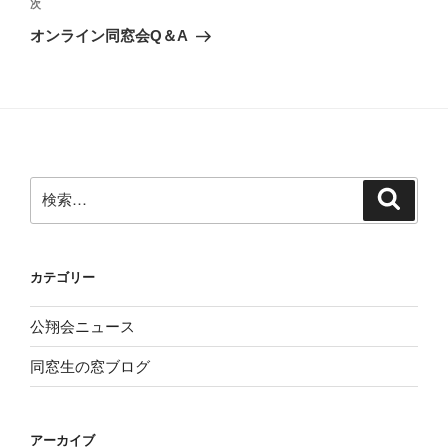
ゲ
次
次
の
ー
オンライン同窓会Q＆A
投
シ
稿
ョ
ン
検
検
索
索:
カテゴリー
公翔会ニュース
同窓生の窓ブログ
アーカイブ