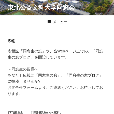
コ
東北公益文科大学同窓会
ン
テ
ン
メニュー
ツ
へ
ス
広報
キ
広報誌「同窓生の窓」や、当Webページ上での、「同窓
ッ
生の窓ブログ」を開設しています。
プ
－同窓生の皆様へ
あなたも広報誌「同窓生の窓」、「同窓生の窓ブログ」
に投稿しませんか?
お問合せフォームより、ご連絡ください。お待ちしてお
ります。
広報誌 「同窓生の窓」