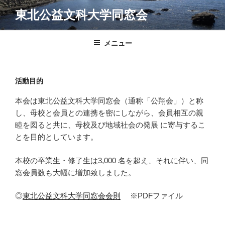
コ
東北公益文科大学同窓会
ン
テ
ン
メニュー
ツ
へ
ス
活動目的
キ
本会は東北公益文科大学同窓会（通称「公翔会」）と称
ッ
し、母校と会員との連携を密にしながら、会員相互の親
プ
睦を図ると共に、母校及び地域社会の発展 に寄与するこ
とを目的としています。
本校の卒業生・修了生は3,000 名を超え、それに伴い、同
窓会員数も大幅に増加致しました。
◎
東北公益文科大学同窓会会則
※PDFファイル