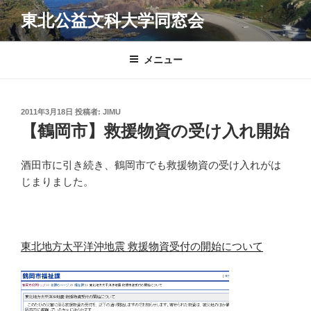
コ
東北公益文科大学同窓会
ン
テ
ン
メニュー
ツ
へ
ス
投
2011年3月18日
投稿者:
JIMU
キ
稿
【鶴岡市】救援物資の受け入れ開始
日:
ッ
プ
酒田市に引き続き、鶴岡市でも救援物資の受け入れがは
じまりました。
東北地方太平洋沖地震 救援物資受付の開始について