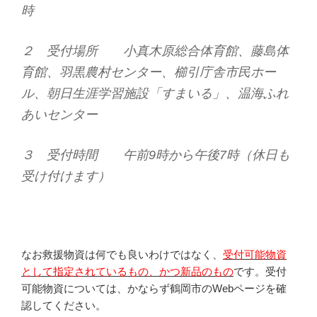
時
２ 受付場所 小真木原総合体育館、藤島体
育館、羽黒農村センター、櫛引庁舎市民ホー
ル、朝日生涯学習施設「すまいる」、温海ふれ
あいセンター
３ 受付時間 午前9時から午後7時（休日も
受け付けます）
なお救援物資は何でも良いわけではなく、
受付可能物資
として指定されているもの、かつ新品のもの
です。受付
可能物資については、かならず鶴岡市のWebページを確
認してください。