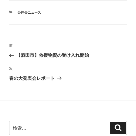
カ
公翔会ニュース
テ
ゴ
リ
ー
投
前
前
稿
の
【酒田市】救援物資の受け入れ開始
ナ
投
ビ
稿
次
次
ゲ
の
春の大発表会レポート
投
ー
稿
シ
ョ
ン
検
検
索
索: