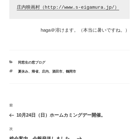
庄内映画村（http://www.s-eigamura.jp/）
haga＠溶けます。（本当に暑いですね。）
カ
同窓生の窓ブログ
テ
タ
夏休み
、
帰省
、
庄内
、
酒田市
、
鶴岡市
ゴ
グ
リ
ー
投
前
前
稿
の
10月24日（日）ホームカミングデー開催。
ナ
投
ビ
稿
次
次
ゲ
の
総会案内、会報発送しました。