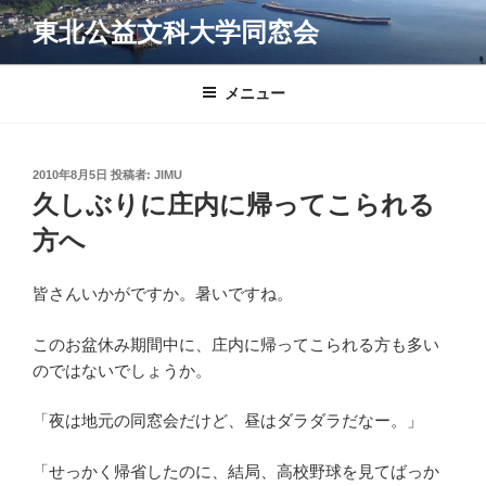
コ
東北公益文科大学同窓会
ン
テ
ン
メニュー
ツ
へ
ス
投
2010年8月5日
投稿者:
JIMU
キ
稿
久しぶりに庄内に帰ってこられる
日:
ッ
方へ
プ
皆さんいかがですか。暑いですね。
このお盆休み期間中に、庄内に帰ってこられる方も多い
のではないでしょうか。
「夜は地元の同窓会だけど、昼はダラダラだなー。」
「せっかく帰省したのに、結局、高校野球を見てばっか