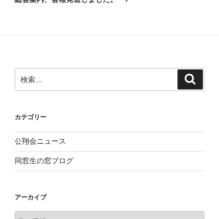
投
ー
稿
シ
ョ
ン
検
検
索
索:
カテゴリー
公翔会ニュース
同窓生の窓ブログ
アーカイブ
ア