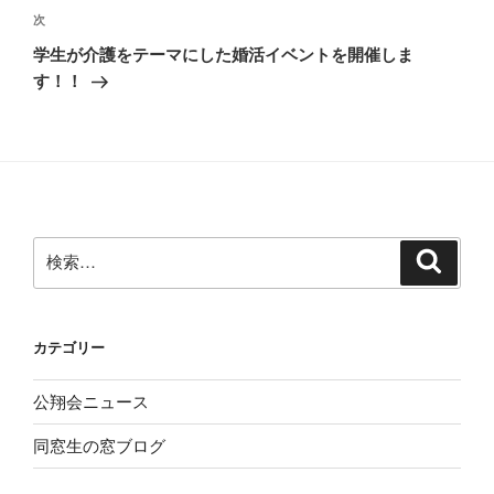
ビ
稿
次
次
ゲ
の
学生が介護をテーマにした婚活イベントを開催しま
投
ー
す！！
稿
シ
ョ
ン
検
検
索
索:
カテゴリー
公翔会ニュース
同窓生の窓ブログ