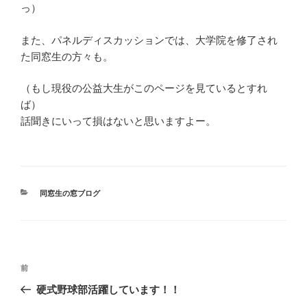
っ）
また、パネルディスカッションでは、大学院を修了され
た同窓生の方々も。
（もし現役の公益大生がこのページを見ているとすれ
ば）
話聞きにいって損はないと思いますよー。
カ
同窓生の窓ブログ
テ
ゴ
リ
ー
投
前
前
稿
の
硬式野球部活躍しています！！
ナ
投