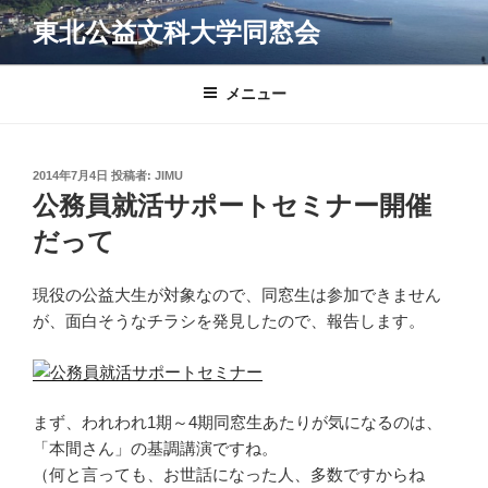
コ
東北公益文科大学同窓会
ン
テ
ン
メニュー
ツ
へ
ス
投
2014年7月4日
投稿者:
JIMU
キ
稿
公務員就活サポートセミナー開催
日:
ッ
だって
プ
現役の公益大生が対象なので、同窓生は参加できません
が、面白そうなチラシを発見したので、報告します。
まず、われわれ1期～4期同窓生あたりが気になるのは、
「本間さん」の基調講演ですね。
（何と言っても、お世話になった人、多数ですからね