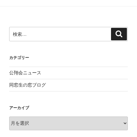
ョ
ン
検
検
索
索:
カテゴリー
公翔会ニュース
同窓生の窓ブログ
アーカイブ
ア
ー
カ