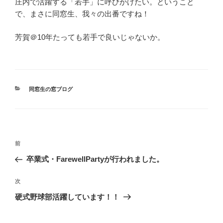
庄内で活躍する「若手」に呼びかけたい。ということ
で、まさに同窓生、我々の出番ですね！
芳賀＠10年たっても若手で良いじゃないか。
カ
同窓生の窓ブログ
テ
ゴ
リ
ー
投
前
前
稿
の
卒業式・FarewellPartyが行われました。
ナ
投
ビ
稿
次
次
ゲ
の
硬式野球部活躍しています！！
投
ー
稿
シ