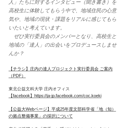
人」たちに対するインタビュー（聞き書き）を
高校生に体験してもらう中で、地域住民の心意
気や、地域の現状・課題をリアルに感じてもら
いたいと考えています。
ぜひ実行委員会のメンバーとなり、高校生と
地域の「達人」の出会いをプロデュースしませ
んか？
【チラシ】庄内の達人プロジェクト実行委員会 ご案内
（PDF）
東北公益文科大学 庄内オフィス
【facebook】https://ja-jp.facebook.com/coc.koeki
【公益大Webページ】平成25年度文部科学省「地（知）
の拠点整備事業」の採択について