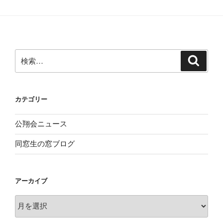
ョ
ン
検
検
索
索:
カテゴリー
公翔会ニュース
同窓生の窓ブログ
アーカイブ
ア
ー