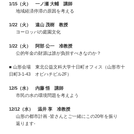
1/15（火） 一ノ瀬 大輔 講師
地域経済停滞の原因を考える
1/22（火） 遠山 茂樹 教授
ヨーロッパの庭園文化
1/22（火） 阿部 公一 准教授
公的年金の財源は誰が負担すべきなのか？
■ 山形会場 東北公益文科大学十日町オフィス（山形市十
日町3-1-43 オビハチビル2F）
12/5（水） 内藤 悟 講師
市民の水の環境問題を考えよう
12/12（水） 温井 享 准教授
山形の都市計画 -皆さんとご一緒にこの20年を振り
返ります-