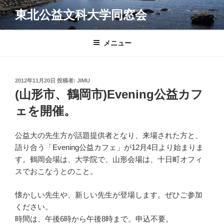
コ
東北公益文科大学同窓会
ン
テ
ン
メニュー
ツ
へ
ス
投
2012年11月20日
投稿者:
JIMU
キ
稿
(山形市、鶴岡市)Evening公益カフ
日:
ッ
ェを開催。
プ
公益大の先生方が話題提供者となり、来場された方と、
語り合う「Evening公益カフェ」が12月4日より始まりま
す。鶴岡会場は、大学院で、山形会場は、十日町オフィ
スでおこなうとのこと。
懐かしい先生や、新しい先生が登場します。ぜひご参加
ください。
時間は、午後6時から午後8時まで。申込不要。