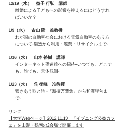
12/19（水） 益子 行弘 講師
離婚による子どもへの影響を抑えるにはどうすれ
ばいいか？
1/9（水） 古山 隆 准教授
わが国の自動車社会における電気自動車のあり方
について-製造から利用・廃棄・リサイクルまで-
1/16（水） 山本 裕樹 講師
インターネット望遠鏡への招待–いつでも、どこで
も、誰でも、天体観測-
1/23（水） 呉 衛峰 准教授
響きあう歌と詩 -『新撰万葉集』から和漢聯句ま
で-
リンク
【大学Webページ】2012.11.19 「イブニング公益カフ
ェ」を山形・鶴岡の2会場で開催します