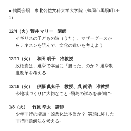
■ 鶴岡会場 東北公益文科大学大学院（鶴岡市馬場町14-
1）
12/4（火）菅井 マリー 講師
イギリスの子どもの詩（うた）、マザーグースか
らテネスンを読んで、文化の違いを考えよう
12/11（火） 和田 明子 准教授
政権党は、選挙で本当に「勝った」のか？-選挙制
度改革を考える-
12/18（火） 伊藤 眞知子 教授、呉 尚浩 准教授
今地域づくりに大切なこと -飛島の試みを事例に-
1/8（火） 竹原 幸太 講師
少年非行の増加・凶悪化は本当か？–実態に即した
非行問題解決を考える-