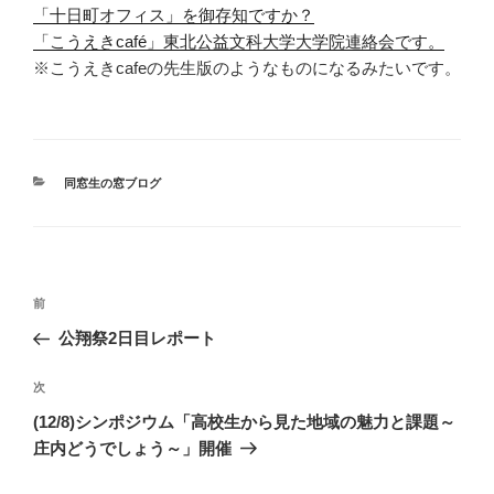
「十日町オフィス」を御存知ですか？
「こうえきcafé」東北公益文科大学大学院連絡会です。
※こうえきcafeの先生版のようなものになるみたいです。
カ
同窓生の窓ブログ
テ
ゴ
リ
ー
投
前
前
稿
の
公翔祭2日目レポート
ナ
投
ビ
稿
次
次
ゲ
の
(12/8)シンポジウム「高校生から見た地域の魅力と課題～
投
ー
庄内どうでしょう～」開催
稿
シ