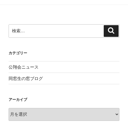
ョ
ン
検
検
索
索:
カテゴリー
公翔会ニュース
同窓生の窓ブログ
アーカイブ
ア
ー
カ