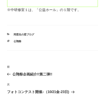
※中研修室１は、「公益ホール」の１階です。
カ
同窓生の窓ブログ
テ
タ
公翔祭
ゴ
グ
リ
ー
投
前
前
稿
の
公翔祭企画紹介!!第二弾!!
ナ
投
ビ
稿
次
次
ゲ
の
フォトコンテスト開催♪（10/21金-23日)
投
ー
稿
シ