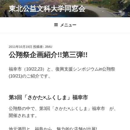
コ
東北公益文科大学同窓会
ン
テ
ン
メニュー
ツ
へ
ス
投
2011年10月19日
投稿者:
JIMU
キ
稿
公翔祭企画紹介!!第三弾!!
日:
ッ
プ
福幸市（10/22,23）と、復興支援シンポジウムin公翔祭
(10/21)のご紹介です。
第3回「さかた×ふくしま」福幸市
公翔祭の中で、第3回「さかた×ふくしま」福幸市 が、
開催されます。
地元酒田と、福島から、魅力的な店舗が出展!