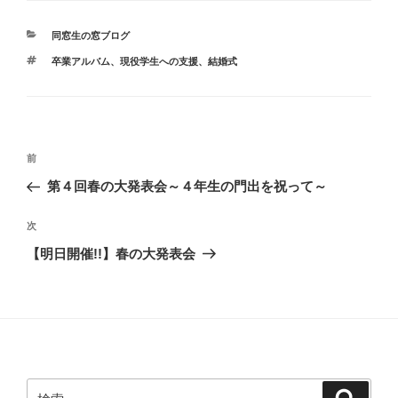
カ
同窓生の窓ブログ
テ
タ
卒業アルバム
、
現役学生への支援
、
結婚式
ゴ
グ
リ
ー
投
前
前
稿
の
第４回春の大発表会～４年生の門出を祝って～
ナ
投
ビ
稿
次
次
ゲ
の
【明日開催!!】春の大発表会
投
ー
稿
シ
ョ
ン
検
検