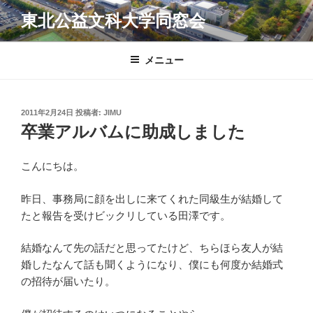
コ
東北公益文科大学同窓会
ン
テ
ン
メニュー
ツ
へ
ス
投
2011年2月24日
投稿者:
JIMU
キ
稿
卒業アルバムに助成しました
日:
ッ
プ
こんにちは。
昨日、事務局に顔を出しに来てくれた同級生が結婚して
たと報告を受けビックリしている田澤です。
結婚なんて先の話だと思ってたけど、ちらほら友人が結
婚したなんて話も聞くようになり、僕にも何度か結婚式
の招待が届いたり。