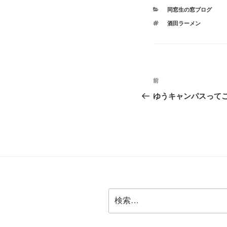
カ
同窓生の窓ブログ
テ
タ
酒田ラーメン
ゴ
グ
リ
ー
投
前
前
稿
の
ゆうキャンパスって
投
ナ
稿
ビ
ゲ
ー
シ
検
ョ
索:
ン