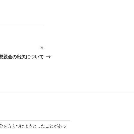
次
次
の
懇親会の出欠について
投
稿
分を方向づけようとしたことがあっ