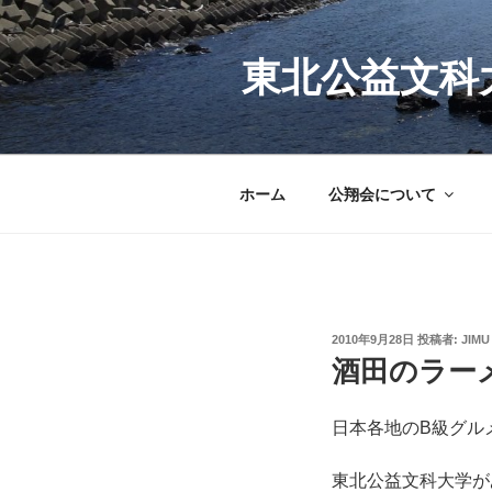
コ
ン
テ
東北公益文科
ン
ツ
へ
ス
ホーム
公翔会について
キ
ッ
プ
投
2010年9月28日
投稿者:
JIMU
稿
酒田のラー
日:
日本各地のB級グル
東北公益文科大学が