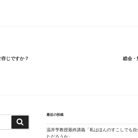
ご存じですか？
総会・
最近の投稿
検
索
温井亨教授最終講義「私はほんのすこしでも自
ただろうか」