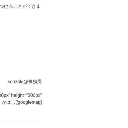
つけることができま
）
senzaki@事務局
00px” height=”300px”
かはし[/googlemap]