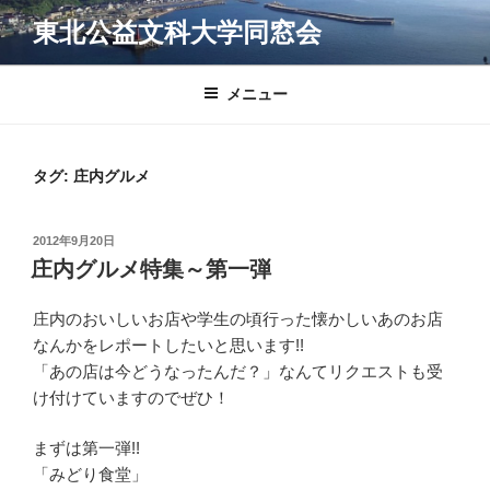
コ
東北公益文科大学同窓会
ン
テ
ン
メニュー
ツ
へ
ス
タグ:
庄内グルメ
キ
ッ
投
2012年9月20日
プ
稿
庄内グルメ特集～第一弾
日:
庄内のおいしいお店や学生の頃行った懐かしいあのお店
なんかをレポートしたいと思います!!
「あの店は今どうなったんだ？」なんてリクエストも受
け付けていますのでぜひ！
まずは第一弾!!
「みどり食堂」