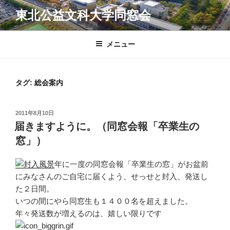
コ
東北公益文科大学同窓会
ン
テ
ン
メニュー
ツ
へ
ス
タグ:
総会案内
キ
ッ
投
2011年8月10日
プ
稿
届きますように。（同窓会報「卒業生の
日:
窓」）
年に一度の同窓会報「卒業生の窓」がお盆前
にみなさんのご自宅に届くよう、せっせと封入、発送し
た２日間。
いつの間にやら同窓生も１４００名を超えました。
年々発送数が増えるのは、嬉しい限りです