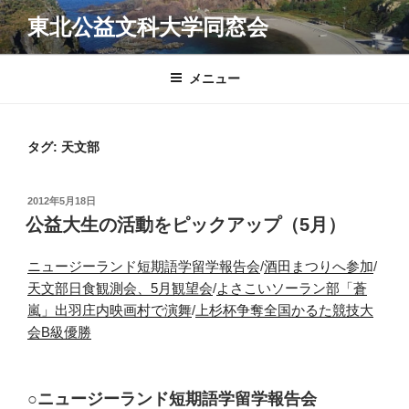
コ
東北公益文科大学同窓会
ン
テ
ン
メニュー
ツ
へ
ス
タグ:
天文部
キ
ッ
投
2012年5月18日
プ
稿
公益大生の活動をピックアップ（5月）
日:
ニュージーランド短期語学留学報告会
/
酒田まつりへ参加
/
天文部日食観測会、5月観望会
/
よさこいソーラン部「蒼
嵐」出羽庄内映画村で演舞
/
上杉杯争奪全国かるた競技大
会B級優勝
○ニュージーランド短期語学留学報告会