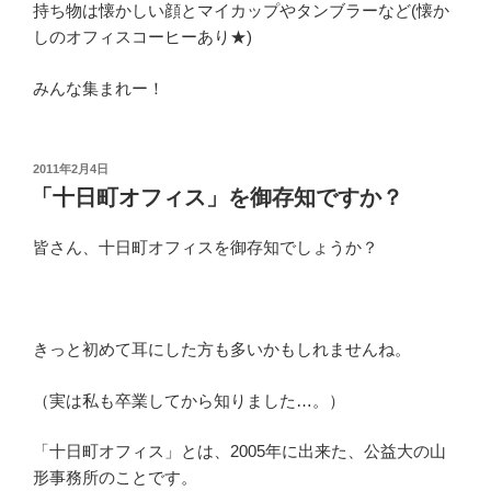
持ち物は懐かしい顔とマイカップやタンブラーなど(懐か
しのオフィスコーヒーあり★)
みんな集まれー！
投
2011年2月4日
稿
「十日町オフィス」を御存知ですか？
日:
皆さん、十日町オフィスを御存知でしょうか？
きっと初めて耳にした方も多いかもしれませんね。
（実は私も卒業してから知りました…。）
「十日町オフィス」とは、2005年に出来た、公益大の山
形事務所のことです。