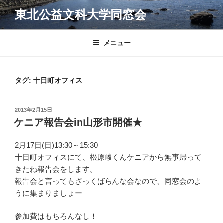
コ
東北公益文科大学同窓会
ン
テ
ン
メニュー
ツ
へ
ス
タグ:
十日町オフィス
キ
ッ
投
2013年2月15日
プ
稿
ケニア報告会in山形市開催★
日:
2月17日(日)13:30～15:30
十日町オフィスにて、松原峻くんケニアから無事帰って
きたね報告会をします。
報告会と言ってもざっくばらんな会なので、同窓会のよ
うに集まりましょー
参加費はもちろんなし！