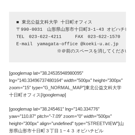
■ 東北公益文科大学 十日町オフィス

〒990-0031　山形県山形市十日町3-1-43 オビハチビル2
TEL　023-622-4211　　　FAX　023-622-1570

E-mail　yamagata-office @koeki-u.ac.jp　

　　　　　　　　　※＠前のスペースを消してください。
[googlemap lat=”38.24535948980095″
lng=”140.33496737480164″ width=”500px” height=”300px”
zoom=”15″ type=”G_NORMAL_MAP”]東北公益文科大学
十日町オフィス[/googlemap]
[googlemap lat=”38.245461″ lng=”140.334776″
yaw=”110.87″ pitch=”-7.09″ zoom=”0″ width=”500px”
height=”300px” align=”undefined” type=”STREETVIEW”]山
形県山形市十日町３丁目１−４３ オビハチビル