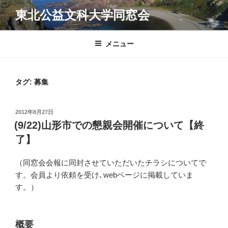
コ
東北公益文科大学同窓会
ン
テ
ン
メニュー
ツ
へ
ス
タグ:
募集
キ
ッ
投
2012年8月27日
プ
稿
(9/22)山形市での懇親会開催について【終
日:
了】
（同窓会会報に同封させていただいたチラシについてで
す。会員より依頼を受け､webページに掲載していま
す。）
概要