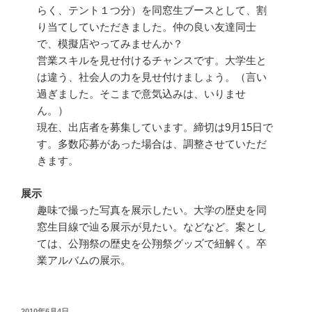
らく、テント１つ分）を同窓生ブースとして、割
り当てしていただきました。仲の良い友達同士
で、模擬店やってみませんか？
営業スキルを見せ付けるチャンスです。大学生と
は違う、社会人の力を見せ付けましょう。（言い
過ぎました。そこまで意気込みは、いりませ
ん。）
現在、出店者を募集しています。締切は9月15日で
す。多数応募があった場合は、調整させていただ
きます。
展示
趣味で撮った写真を展示したい。大学の歴史を同
窓生目線で辿る展示が見たい。などなど。案とし
ては、公翔祭の歴史を公翔祭グッズで紐解く。卒
業アルバムの展示。
投
2010年6月4日